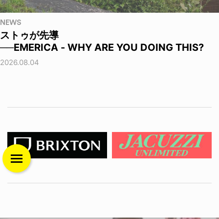
NEWS
ストゥが先導
──EMERICA - WHY ARE YOU DOING THIS?
2026.08.04