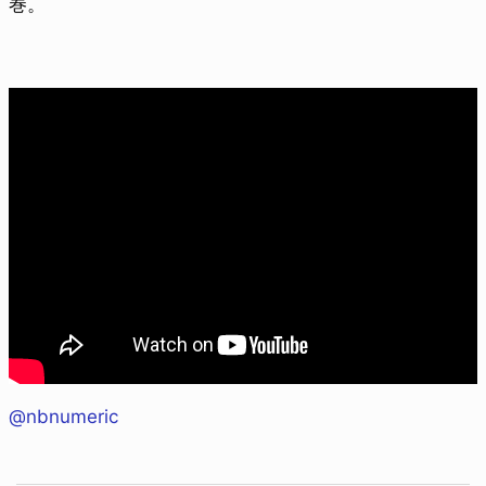
巻。
@nbnumeric