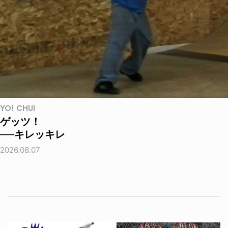
YO! CHUI
ゲッツ！
──キレッキレ
2026.08.07