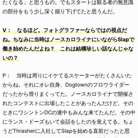
たくなる」と思うもの。でもスタートは観る者の無意識
の部分をもう少し深く掘り下げてたと思うんだ。
V： なるほど。フォトグラファーならではの視点だ
ね。ちなみに当時はノースカロライナにいながらSlapで
働き始めたんだよね？ これは結構珍しい話なんじゃな
いの？
P： 当時は周りにイケてるスケーターがたくさんいた
からね。それにオレ自身、Dogtownのフロウライダー
だったから滑りまくってた。ノースカロライナで開催さ
れたコンテストに出場したことがあったんだけど、その
ときにワシントンDCの連中もみんな来てたんだ。その中
にランス・ドーズもいて会話をしたのを覚えてる。ちょ
うどThrasherに入社してSlapを始める直前だったと思