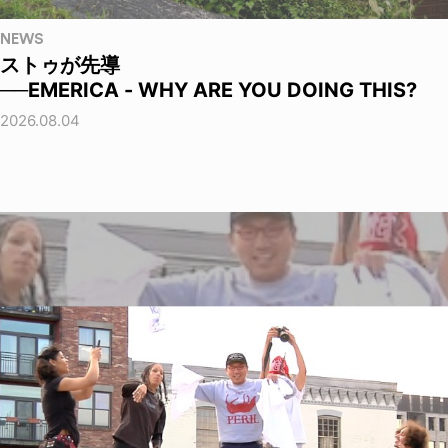
NEWS
ストゥが先導
──EMERICA - WHY ARE YOU DOING THIS?
2026.08.04