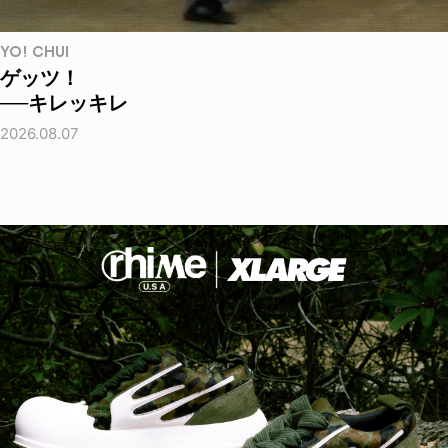
YO! CHUI
ゲッツ！
──キレッキレ
2026.08.07