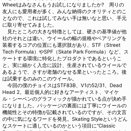
Wheelはみなさんもうお試しになりましたか? 周りの
友人にも愛用者が多く、みんな納得のクオリティとのこ
となので、これは試してみない手は無いなと思い、手元
に取り寄せてみました。
見たところの大きな特徴としては、硬さの基準値が他
社のそれとは違い、ウイールの幅の規格やベアリングを
装着するコアの位置にも選択肢があり、STF（Street
Tech Formula）やSPF（Skate Park Formula）など、ス
ケートする環境に特化したプロダクトであるというこ
と。実に細かく入念に設計、生産されているウイールで
あるようで、さすが老舗のなせる業といったところ。後
は試乗するのみのこのウイール。
今回の僕のチョイスはSTF83B、V1の52/31、Dead
Head 2。最近個人的に好きなアーティスト、マイケ
ル・シーベンのグラフィックが描かれている点が決め手
になりました。パッケージの裏面には丁寧にウイールの
機能性とその特徴が記載されているのですが、その文言
の中に気になるワードを発見。Skating Styleというどん
なスケートに適しているのかという項目に“Classic