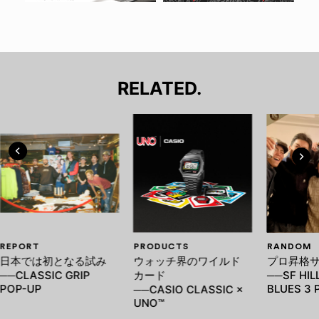
RELATED.
REPORT
PRODUCTS
RANDOM
日本では初となる試み
ウォッチ界のワイルド
プロ昇格
──CLASSIC GRIP
カード
──SF HIL
POP-UP
BLUES 3 
──CASIO CLASSIC ×
UNO™