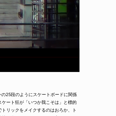
VOICE OF FREEDOM
RAND
AKIRA OZAWA / 尾澤 彰
WAFF
2026.08
2021.09.02
ンの25段のようにスケートボードに関係
スケート狂が「いつか我こそは」と標的
でトリックをメイクするのはおろか、ト