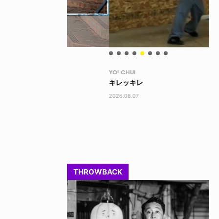
YO! CHUI
PR
 REAL
キレッキレ
XL
202
2026.08.07
THROWBACK