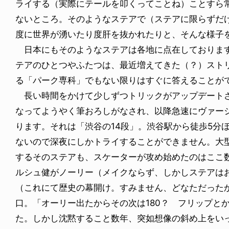
ライする（実際にテールを叩くってことね）ことすら
ないところ。そのようなステアで（ステアに限らずだ
度に世界が湧いたり度肝を抜かれたりと、そんな様子
日本にもそのようなステアは各地に点在しております
テアのひとつやふたつは、最近増えてきた（？）スト
る「パーク専科」でもない限りはすぐに答えることが
長い時間をかけて少しずつトリックがアップデート
なってようやく筆おろしがなされ、以降急速にヴァー
ります。それは「渋谷の14段」。渋谷駅から徒歩5分
ないので深夜にしかトライすることができません。大
するそのステアも、スケーターが攻め始めたのはここ
ルシュ健がノーリー（メイクならず、しかしステアは
（これにて歴史の幕開け。すみません、どなただった
口。「オーリー出たからその次は180？ フリップと
た。しかし沈黙すること数年、突如想像の斜め上をい