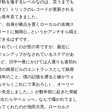
常軌を逸するレベルなのは、言うまでも
けど）トリックのレコードが更新される
を長年見てきました。
。自身が拠点を置くローカルの名物ス
リートに無関心…というかアンチすら唱え
できるはずです。
されていくのが世の常ですが、最近に
ジョンアップがなされているステアがあ
ほど、日中〜夜にかけては人通りも途切れ
型の雑居ビルのエントランスとして鎮座
数年のこと。僕の記憶を遡ると確かウォ
おそらくこれにて筆おろし）、オーリー
か失念しました…）が数年前に起きた突破
か出たらヤベェっぺ」なんて囁かれてまし
ってくれたのが池田大亮。ローカルク