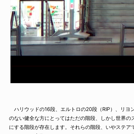
ODUCTS
PRODUCTS
ARGE × NEW ERA
XLARGE × RHIME
5.06.14
2026.08.07
ハリウッドの16段、エルトロの20段（RIP）、リヨ
のない健全な方にとってはただの階段、しかし世界の
にする階段が存在します。それらの階段、いやステア