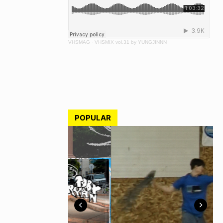
VHSMAG
·
VHSMIX vol.31 by YUNGJINNN
POPULAR