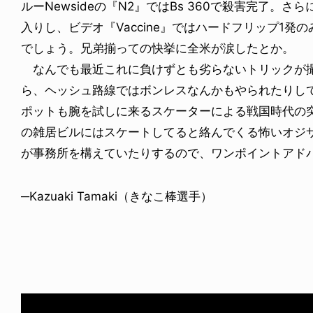
ルーNewsideの『N2』ではBs 360で殺害完了。さらに
入りし、ビデオ『Vaccine』ではハードフリップ1
でしょう。兄弟揃っての快挙に全米が涙したとか。
なんでも最近これに負けずとも劣らないトリックが
ら、ヘッシュ路線ではボンレスなんかもやられたりし
ポットも腕を試しに来るスケーターによる戦国時代の
の雑居ビルにはスケートしてると絡んでくる怖いオジ
が事務所を構えていたりするので、ワンポイントアド
─Kazuaki Tamaki（きなこ棒選手）