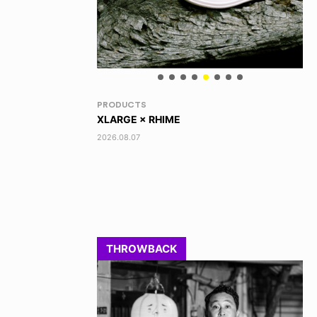
RANDOM
VO
DINOSAUR JR.
AK
2026.08.06
202
THROWBACK