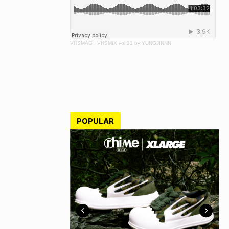
VHSMAG
·
VHSMIX vol.31 by YUNGJINNN
POPULAR