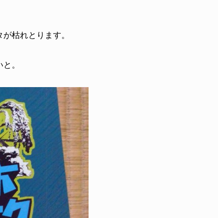
タが枯れとります。
いと。