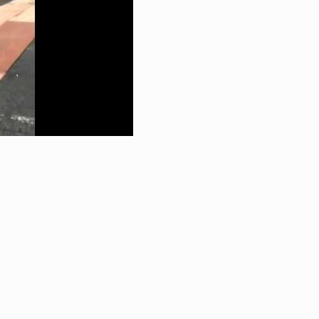
ID
VOICE
IZURU NAGAHARA / 永原依弦
TONY
2026.08.05
2026.08