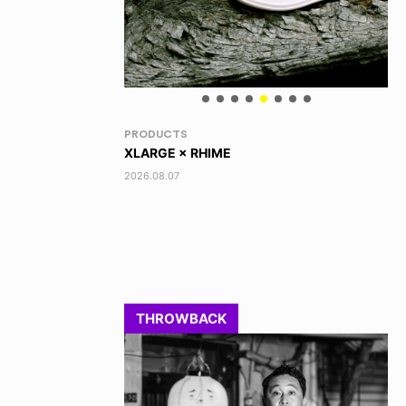
RANDOM
VO
DINOSAUR JR.
AK
2026.08.06
202
THROWBACK