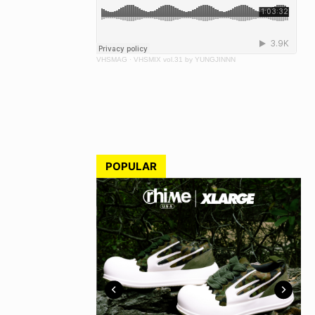
VHSMAG
·
VHSMIX vol.31 by YUNGJINNN
POPULAR