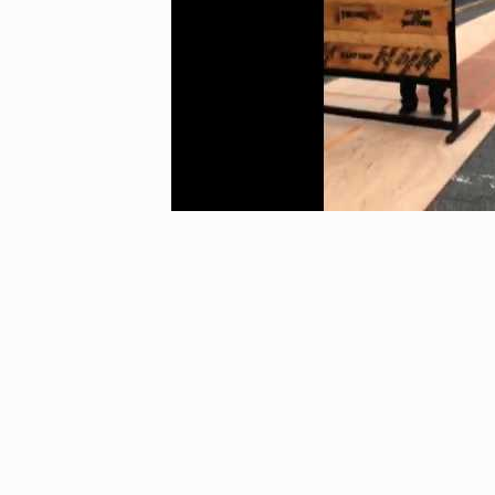
ICE OF FREEDOM
VOICE OF FREEDOM
IRA OZAWA / 尾澤 彰
TONY ALVA (ENGLISH)
2026.08.07
1.09.02