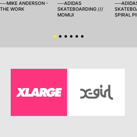
──MIKE ANDERSON -
──ADIDAS
──ADIDA
THE WORK
SKATEBOARDING ///
SKATEBOA
MOMIJI
SPIRAL P