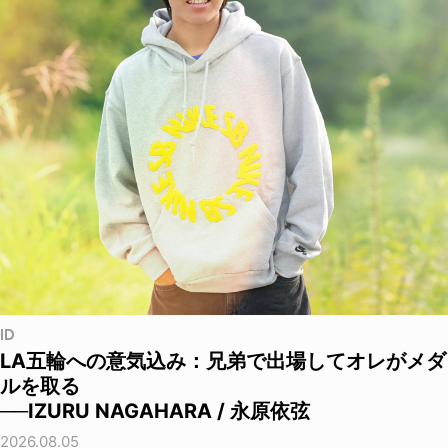
ID
LA五輪への意気込み：兄弟で出場してオレがメダ
ルを取る
──IZURU NAGAHARA / 永原依弦
2026.08.05