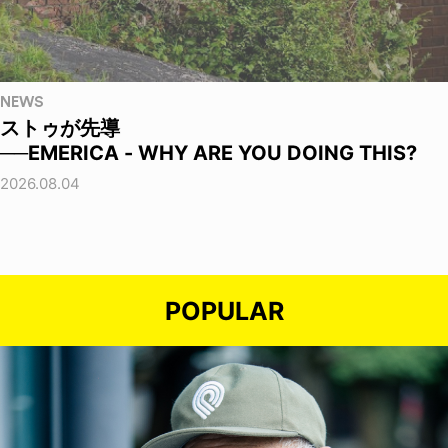
NEWS
ストゥが先導
──EMERICA - WHY ARE YOU DOING THIS?
2026.08.04
POPULAR