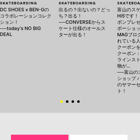
SKATEBOARDING
SKATEBOARDING
SKATEBOA
DC SHOES x BEN-Gの
出るの？出ないの？どっ
富山のス
コラボレーションコレク
ち？出る！
Hi5です！
ション！
──CONVERSEからス
ポンプレゼ
──today's NO BIG
ケート仕様のオールス
ボーショッ
DEAL
ターが出る！
MAGブロ
れている
クーポン
クーポン：v
ラインス
物が…
──富山の
ショップ 
のサマー
ト！