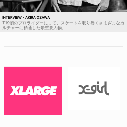
INTERVIEW - AKIRA OZAWA
T19初のプロライダーにして、スケートを取り巻くさまざまなカ
ルチャーに精通した最重要人物。