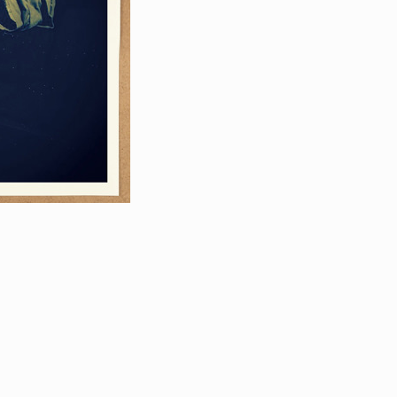
YO! CHUI
VOICE
あの時のあの写真
KAYA
2026.07.31
2026.07