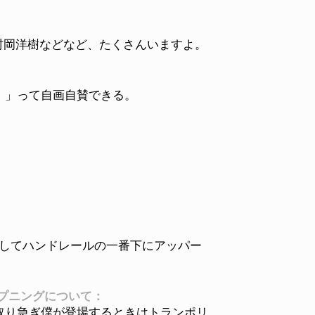
、村岡洋樹などなど、たくさんいますよ。
！」って自画自賛できる。
。
。
ンしてハンドレールの一番下にアッパー
ープニングについて：
取り急ぎ僕が登場するときはトランポリ