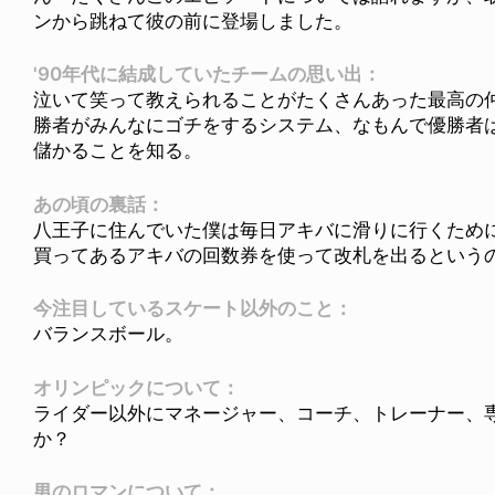
ンから跳ねて彼の前に登場しました。
'90年代に結成していたチームの思い出：
泣いて笑って教えられることがたくさんあった最高の
勝者がみんなにゴチをするシステム、なもんで優勝者
儲かることを知る。
あの頃の裏話：
八王子に住んでいた僕は毎日アキバに滑りに行くため
買ってあるアキバの回数券を使って改札を出るという
今注目しているスケート以外のこと：
バランスボール。
オリンピックについて：
ライダー以外にマネージャー、コーチ、トレーナー、
か？
男のロマンについて：