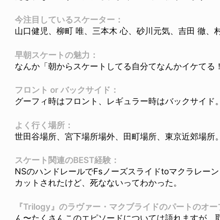
今注目しているスケーター：
山口健児、柳町 唯、三本木 心、砂川元気、吉田 徹
早朝スケートの魅力：
なんか「朝からスケートしてる自分てなんかイケてる
フロント or バックサイド：
グーフィ時はフロント、レギュラー時はバックサイド
よく行く場所：
世田谷場所、宮下場所場外、田町場所、東京近郊場所
スケート関連のBEST経験：
NSのハンドレールでFsノーズスライドtoマクラレー
カットされたけど、死なないってわかった。
『Trilogy』のラヴァー・マクブライドのパートのオ
ん〜たくさんこのエピソードについては語れますが、