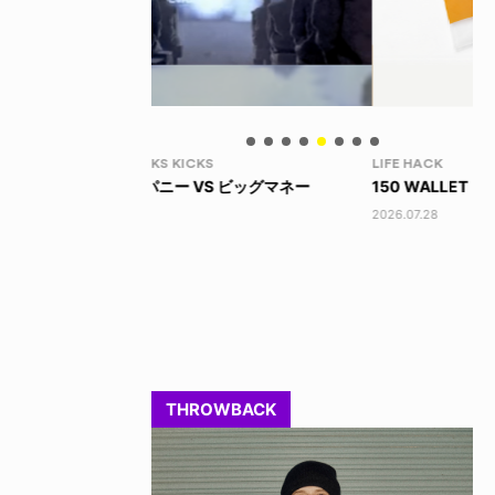
LIFE HACK
LI
 ビッグマネー
150 WALLET
LI
2026.07.28
202
THROWBACK