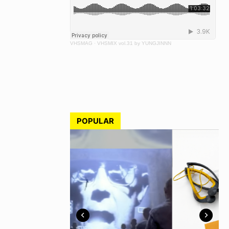
VHSMAG
·
VHSMIX vol.31 by YUNGJINNN
POPULAR