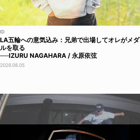
ID
LA五輪への意気込み：兄弟で出場してオレがメダ
ルを取る
──IZURU NAGAHARA / 永原依弦
2026.08.05