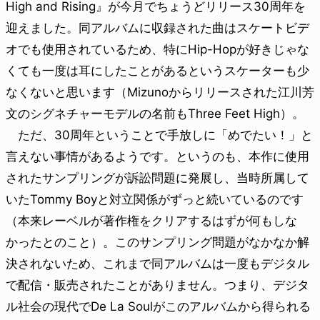
High and Rising』が今月でちょうどリリース30周年を
迎えました。同アルバムに収録された曲はスケートビデ
オでも使用されているため、特にHip-Hopが好きじゃな
くても一度は耳にしたことがあるというスケーターも少
なくないと思います（Mizunoからリリースされた江川芳
文のシグネチャーモデルの名前もThree Feet High）。
ただ、30周年ということで手放しに「めでたい！」と
言えない事情があるようです。というのも、本作に使用
されたサンプリングが訴訟問題に発展し、当時所属して
いたTommy Boyと対立関係がずっと続いているのです
（本来レーベルが著作権をクリアするはずが何もしな
かったとのこと）。このサンプリング問題がなかなか解
決されないため、これまで同アルバムは一度もデジタル
で配信・販売されたことがありません。つまり、デジタ
ル社会の現代でDe La Soulがこのアルバムから得られる