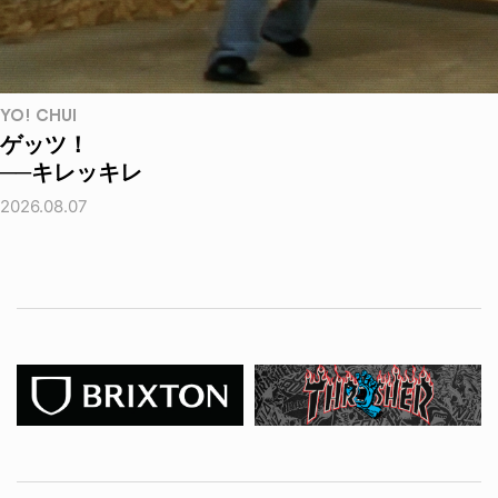
YO! CHUI
ゲッツ！
──キレッキレ
2026.08.07