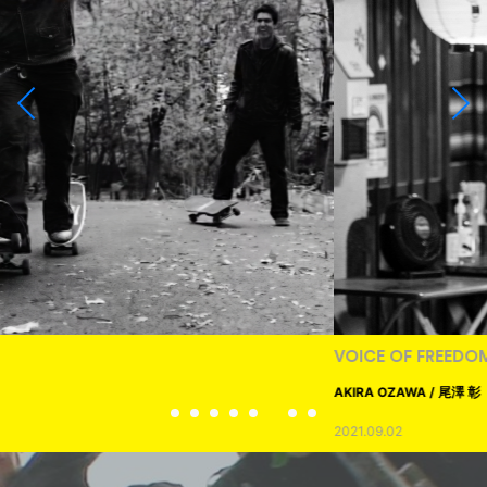
VOICE OF FREEDOM
AKIRA OZAWA / 尾澤 彰
2021.09.02