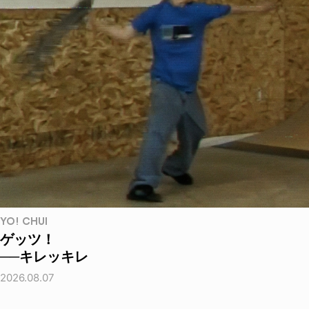
YO! CHUI
ゲッツ！
──キレッキレ
2026.08.07