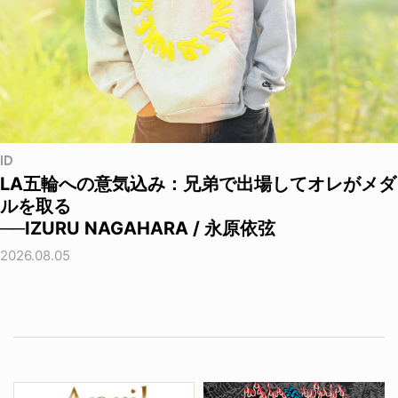
ID
LA五輪への意気込み：兄弟で出場してオレがメダ
ルを取る
──IZURU NAGAHARA / 永原依弦
2026.08.05