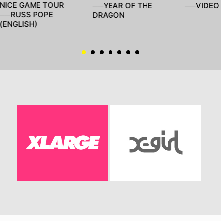
NICE GAME TOUR
──YEAR OF THE
──VIDEO 
──RUSS POPE
DRAGON
(ENGLISH)