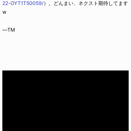
22-OYT1T50059/
）。どんまい、ネクスト期待してます
w
—TM