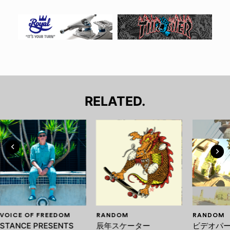
RELATED.
VOICE OF FREEDOM
RANDOM
RANDOM
STANCE PRESENTS
辰年スケーター
ビデオパ