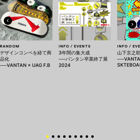
RANDOM
INFO / EVENTS
INFO / EV
デザインコンペを経て商
3年間の集大成
山下京之
品化
──バンタン卒業終了展
──VANT
SKTEBOA
──VANTAN × UAG F.B
2024