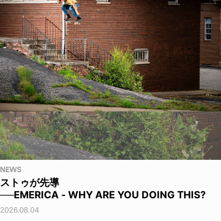
NEWS
ストゥが先導
──EMERICA - WHY ARE YOU DOING THIS?
2026.08.04