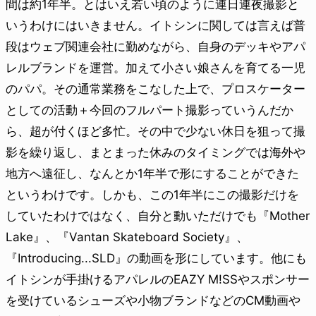
間は約1年半。とはいえ若い頃のように連日連夜撮影と
いうわけにはいきません。イトシンに関しては言えば普
段はウェブ関連会社に勤めながら、自身のデッキやアパ
レルブランドを運営。加えて小さい娘さんを育てる一児
のパパ。その通常業務をこなした上で、プロスケーター
としての活動＋今回のフルパート撮影っていうんだか
ら、超が付くほど多忙。その中で少ない休日を狙って撮
影を繰り返し、まとまった休みのタイミングでは海外や
地方へ遠征し、なんとか1年半で形にすることができた
というわけです。しかも、この1年半にこの撮影だけを
していたわけではなく、自分と動いただけでも『Mother
Lake』、『Vantan Skateboard Society』、
『Introducing...SLD』の動画を形にしています。他にも
イトシンが手掛けるアパレルのEAZY M!SSやスポンサー
を受けているシューズや小物ブランドなどのCM動画や