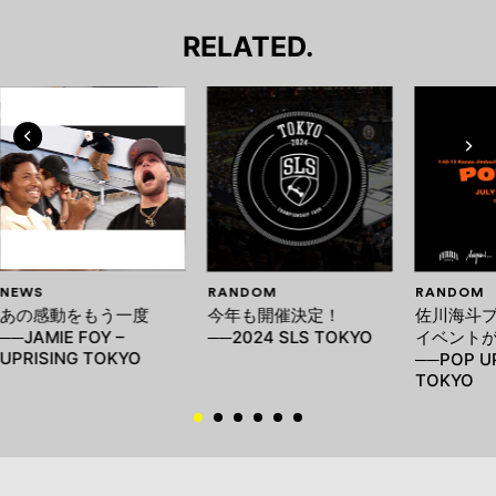
RELATED.
NEWS
RANDOM
RANDOM
あの感動をもう一度
今年も開催決定！
佐川海斗
──JAMIE FOY –
──2024 SLS TOKYO
イベント
UPRISING TOKYO
──POP UP
TOKYO