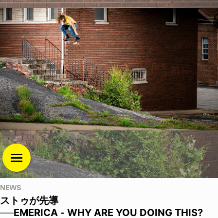
NEWS
ストゥが先導
──EMERICA - WHY ARE YOU DOING THIS?