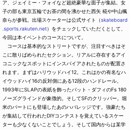
ア、ジェイミー・フォイなど超絶豪華な面子が集結。女
子の部も東京五輪でお茶の間を沸かせた西矢 椛や中山楓
奈らが参戦。出場スケーターは公式サイト（
skateboard
.sports.rakuten.net
）をチェックしていただくとして、
今回は本イベントのコースについて。
コースは基本的なストリートですが、注目すべきはそ
こに散りばめられたセクション。リアルに存在するアイ
コニックなスポットにインスパイアされたものが配置さ
れます。まずはハリウッドハイ12。これはかの有名なハ
イウッドハイ16の反対側にある12段のハンドレール。
1993年にSLAPの表紙を飾ったパット・ダフィのFs 180
ノーズグラインドが象徴的。そしてSFのクリッパー。堀
米のパートにも登場したあのハバレッジです。強豪たち
が集結して行われたDIYコンテストを覚えているスケー
ターも少なくないことでしょう。そして国内からは某学