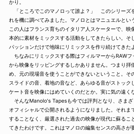
かり。
「ところでこのマノロって誰よ？」 このシリーズを
れを機に調べてみました。マノロとはマニュエルとい
この人はフランス育ちのイタリア人スケーターで、映像
本的に素材をミックスする活動をしてきたらしい。そ
パッションだけで地味にリミックスを作り続けてきた
ちなみにリミックスする際はフィルマーからRAWフ
から映像をリッピングするしかありません。つまり拝借
め、元の現場音を使うことができないということ。そ
スライドの音、着地の音など、あらゆる音がストックし
ケート音を映像にはめていくのだとか。実に気の遠く
そんなManolo's Tapesも今では評判となり、
オフィシャルで公開されるようになりました。それま
することなく、厳選された過去の映像が現代に蘇るこ
てきたわけです。これはマノロの編集センスの高さが