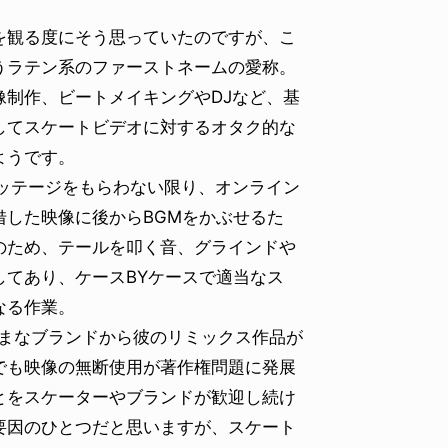
観る度にそう思っていたのですが、こ
うラテン系のファーストネームの愛称。
制作、ビートメイキングやDJなど、基
してスケートビデオに対するオタク的な
ようです。
ッテージをもらわない限り、オンライン
した映像に後からBGMをかぶせるた
のため、テールを叩く音、グラインドや
てあり、ケースBYケースで適当なス
なる作業。
さまざまなブランドから彼のリミックス作品が
でも映像の無断使用が著作権問題に発展
とをスケーターやブランドが歓迎し続け
要因のひとつだと思いますが、スケート