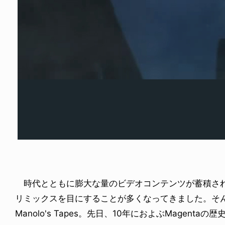
LUMN: FRICKS KICKS
LIFE HACK
モールカンパニー VS ビッグマネー
150 WALLET
2026.07.28
6.07.28
時代とともに膨大な量のビデオコンテンツが蓄積され
リミックスを目にすることが多くなってきました。そ
Manolo's Tapes。先日、10年におよぶMagent