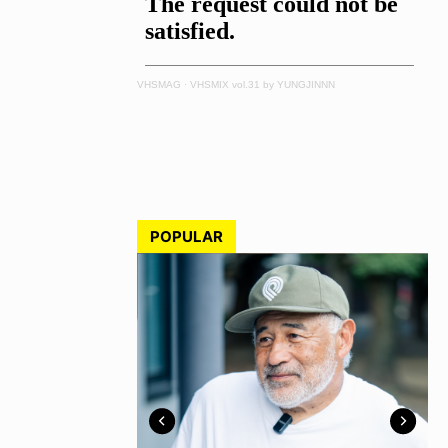
VHSMAG
·
VHSMIX vol.31 by YUNGJINNN
POPULAR