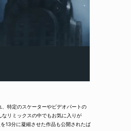
LIFE HACK
NEWS
LINE SOCKS
HAGE
2026.08.04
2026.07
、特定のスケーターやビデオパートの
んなリミックスの中でもお気に入りが
aの歴史を13分に凝縮させた作品も公開されたば