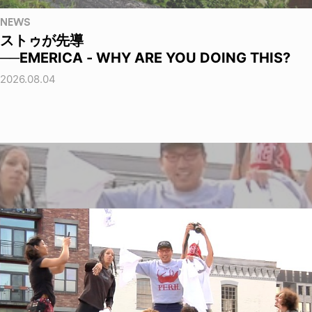
NEWS
ストゥが先導
──EMERICA - WHY ARE YOU DOING THIS?
2026.08.04