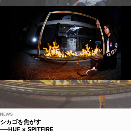
NEWS
シカゴを焦がす
──HUF × SPITFIRE