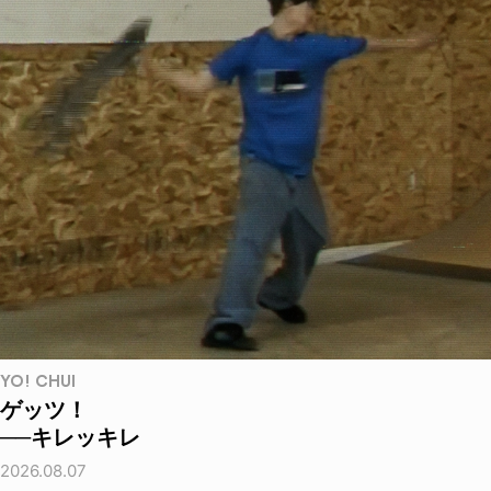
YO! CHUI
ゲッツ！
──キレッキレ
2026.08.07