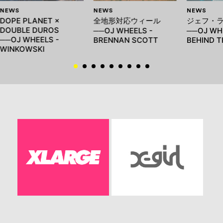
NEWS
NEWS
NEWS
DOPE PLANET ×
全地形対応ウィール
ジェフ・
DOUBLE DUROS
──OJ WHEELS -
──OJ WHE
──OJ WHEELS -
BRENNAN SCOTT
BEHIND T
WINKOWSKI