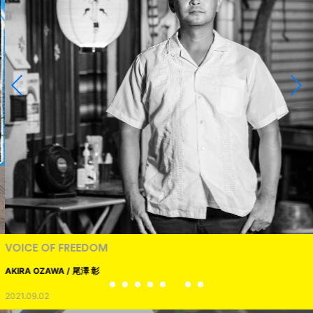
VOICE OF FREEDOM
AKIRA OZAWA / 尾澤 彰
2021.09.02