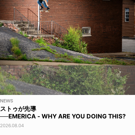
NEWS
ストゥが先導
──EMERICA - WHY ARE YOU DOING THIS?
2026.08.04