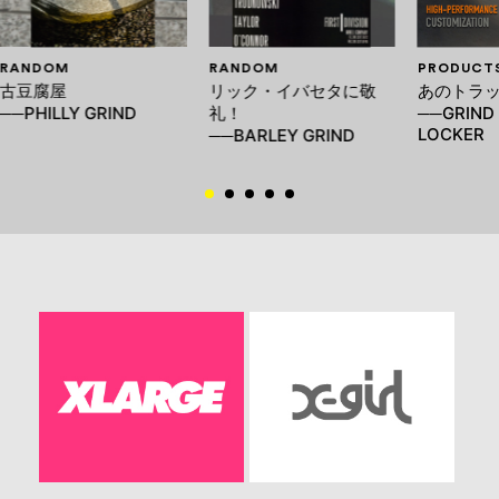
RANDOM
RANDOM
PRODUCT
古豆腐屋
リック・イバセタに敬
あのトラ
──PHILLY GRIND
礼！
──GRIND 
LOCKER
──BARLEY GRIND