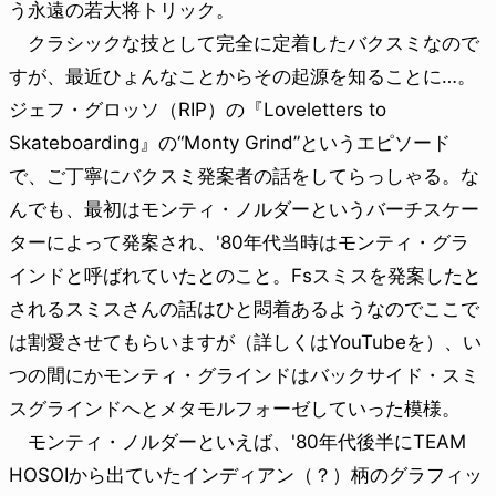
う永遠の若大将トリック。
クラシックな技として完全に定着したバクスミなので
すが、最近ひょんなことからその起源を知ることに…。
ジェフ・グロッソ（RIP）の『Loveletters to
Skateboarding』の“Monty Grind”というエピソード
で、ご丁寧にバクスミ発案者の話をしてらっしゃる。な
んでも、最初はモンティ・ノルダーというバーチスケー
ターによって発案され、'80年代当時はモンティ・グラ
インドと呼ばれていたとのこと。Fsスミスを発案したと
されるスミスさんの話はひと悶着あるようなのでここで
は割愛させてもらいますが（詳しくはYouTubeを）、い
つの間にかモンティ・グラインドはバックサイド・スミ
スグラインドへとメタモルフォーゼしていった模様。
モンティ・ノルダーといえば、'80年代後半にTEAM
HOSOIから出ていたインディアン（？）柄のグラフィッ