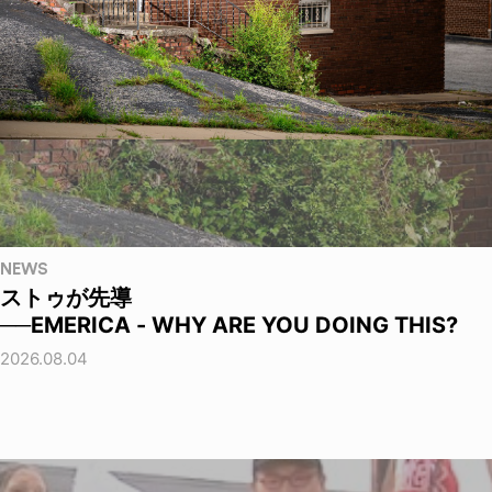
NEWS
ストゥが先導
──EMERICA - WHY ARE YOU DOING THIS?
2026.08.04