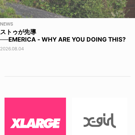
NEWS
ストゥが先導
──EMERICA - WHY ARE YOU DOING THIS?
2026.08.04