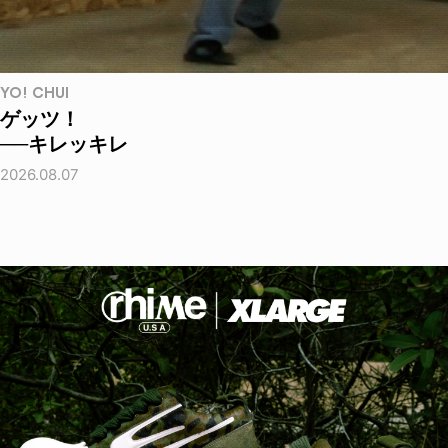
YO! CHUI
ゲッツ！
──キレッキレ
2026.08.07