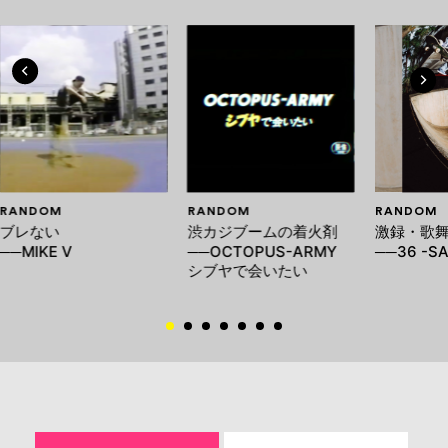
RANDOM
RANDOM
RANDOM
ブレない
渋カジブームの着火剤
激録・歌舞
──MIKE V
──OCTOPUS-ARMY
──36 -S
シブヤで会いたい