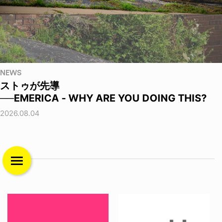
NEWS
ストゥが先導
──EMERICA - WHY ARE YOU DOING THIS?
2026.08.04