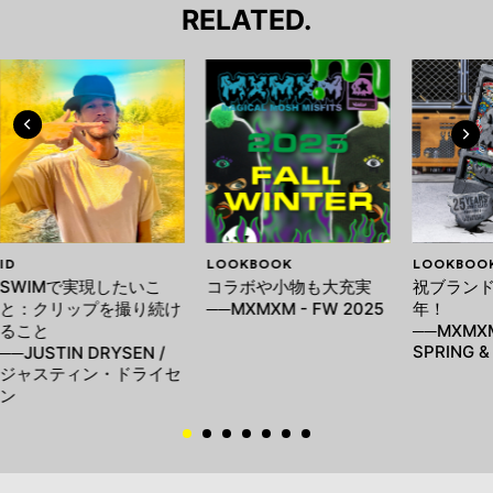
RELATED.
ID
LOOKBOOK
LOOKBOO
SWIMで実現したいこ
コラボや小物も大充実
祝ブランド
と：クリップを撮り続け
──MXMXM - FW 2025
年！
ること
──MXMXM
SPRING 
──JUSTIN DRYSEN /
ジャスティン・ドライセ
ン