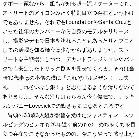
ケボー一家ながら、誰もが知る超一流スケーターでも、
ストリートのアイコンみたく特別目立つ存在というわけ
でもありません。それでもFoundationやSanta Cruzと
いった往年のカンパニーから自身のモデルをリリース
し、撮影やデモで日本を訪れることもあったりとプロと
しての活躍を知る機会は少なからずありました。スト
リートを主戦場にしつつ、デカいトランジションやバン
クでも安定したトリック捌きを見せてくれる。それは当
時10代半ばの小僧の僕に「これぞパルメザン！」…失
礼、「これぞいぶし銀！」と思わせるような滑りなので
ありました。そんな滑りはもちろん今も健在で、デッキ
カンパニーLovesickでの動きも気になるところです。
冒頭の33歳3人組が影響を受けたジャスティン・スツ
ルビングのビデオも20年近く前のもの。めちゃくちゃ目
立つ存在でこそなかったものの、今こうやって盛り上が