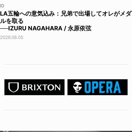
ID
LA五輪への意気込み：兄弟で出場してオレがメダ
ルを取る
──IZURU NAGAHARA / 永原依弦
2026.08.05