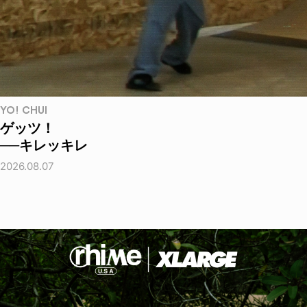
YO! CHUI
ゲッツ！
──キレッキレ
2026.08.07