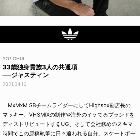
YO! CHUI
33歳独身貴族3人の共通項
──ジャスティン
2021.04.16
MxMxM SBチームライダーにしてHighsox副店長の
マッキー、VHSMIXの制作や海外のイケてるブランドを
ディストリビュートするUG、そして会社務めのスキマ
時間でこの原稿執筆に日々追われる自分。スケートボー