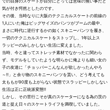
での自身のスケートが自分にとっては意味の無い事だと
気が付き愕然としたのです。
その後、当時なりに大阪のテクニカルスケートの前線の
1人にいた俺はビッグサイズのパンツがブームの最中、
まさに時代に逆行するかの如くスキニーパンツを履き、
一切のテクニカルスケートをストップし、1年以上ス
ラッピーのみしかしない生活に変えました。
当時、今と違ってストレッチ素材でなかったに関わら
ず、モデルをしていたような明らかに俺よりも細い女の
子の友達に「チョッパーこんなんが欲しかったんやろ
～!!」と余り物のスキニーパンツを貰い、どう考えても
太ももが90度も上がらない状態でスラッピーしかしない
生活は正に正統派変態!!
しかし、その苦行こそが真のスケーターになる為の茨の
道と捉え日々のスケートライフを満喫していました。