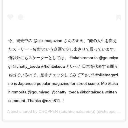
今、発売中の @olliemagazine さんの企画、"俺の人生を変え
たストリート名言"という企画で少し出させて貰っています。
俺以外にもスケーターとしては、 #takahiromorita @goumiya
gi @chatty_toeda @kohtaikeda といった日本を代表する面々
も出ているので、是非チェックしてみて下さい‼︎ #olliemagazi
ne is Japanese popular magazine for street scene. Me #taka
hiromorita @goumiyagi @chatty_toeda @kohtaikeda written
comment. Thanks @nzm811 !!
A post shared by
CHOPPER (taiichiro nakamura)
(@chopperosakajpn) on