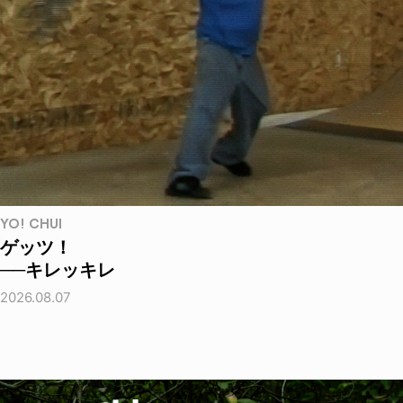
YO! CHUI
ゲッツ！
──キレッキレ
2026.08.07