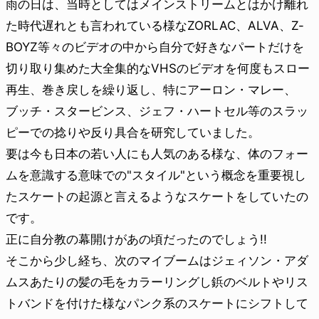
雨の日は、当時としてはメインストリームとはかけ離れ
た時代遅れとも言われている様なZORLAC、ALVA、Z-
BOYZ等々のビデオの中から自分で好きなパートだけを
切り取り集めた大全集的なVHSのビデオを何度もスロー
再生、巻き戻しを繰り返し、特にアーロン・マレー、
ブッチ・スタービンス、ジェフ・ハートセル等のスラッ
ピーでの捻りや反り具合を研究していました。
要は今も日本の若い人にも人気のある様な、体のフォー
ムを意識する意味での"スタイル"という概念を重要視し
たスケートの起源と言えるようなスケートをしていたの
です。
正に自分教の幕開けがあの頃だったのでしょう!!
そこから少し経ち、次のマイブームはジェィソン・アダ
ムスあたりの髪の毛をカラーリングし鋲のベルトやリス
トバンドを付けた様なパンク系のスケートにシフトして