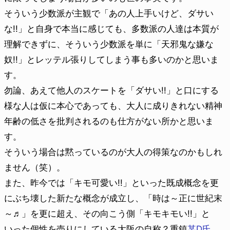
そういう少数派が主観で「あの人上手いけど、ダサい
な!!」と自身で本当に感じても、多数派の人達は本質が
理解できずに、そういう少数派を単に「天邪鬼な嫌な
奴!!」とレッテル張りしてしまう事も多いのかと思いま
す。
勿論、あえて他人のスケートを「ダサい!!」と口にする
様な人は仮に本心であっても、大人に成りきれない精神
年齢の低さを批判されるのも仕方がない所かと思いま
す。
そういう場合は黙っているのが大人の得策なのかもしれ
ません（笑）。
また、昨今では「キモ可愛い!!」といった既成概念を更
にぶち壊した新たな概念が成立し、「時は～正に世紀末
～♬」を更に超え、その向こう側「キモキモい!!」と
いった個性を売りにしている大阪の自称？重鎮
某D氏