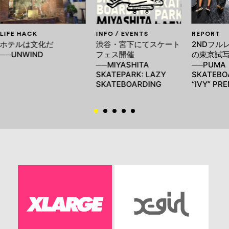
LIFE HACK
INFO / EVENTS
REPORT
ホテルは文化だ
渋谷・宮下にてスケート
2NDフル
──UNWIND
フェス開催
の東京試
──MIYASHITA
──PUMA
SKATEPARK: LAZY
SKATEBO
SKATEBOARDING
“IVY” PR