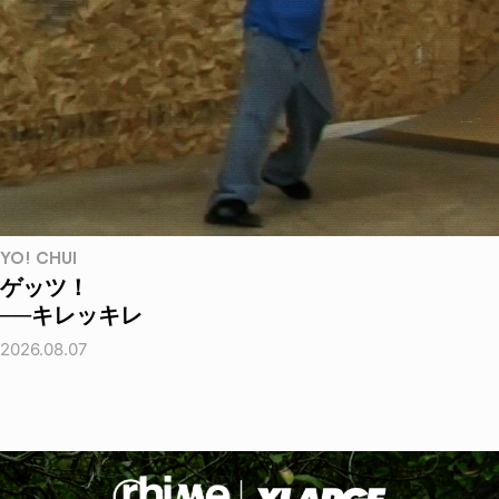
YO! CHUI
ゲッツ！
──キレッキレ
2026.08.07