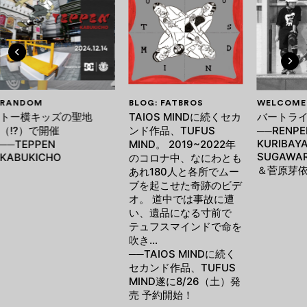
RANDOM
BLOG: FATBROS
WELCOME
トー横キッズの聖地
TAIOS MINDに続くセカ
バートラ
（!?）で開催
ンド作品、TUFUS
──RENPE
KURIBAYA
──TEPPEN
MIND。 2019~2022年
SUGAWA
KABUKICHO
のコロナ中、なにわとも
＆菅原芽
あれ180人と各所でムー
ブを起こせた奇跡のビデ
オ。 道中では事故に遭
い、遺品になる寸前で
テュフスマインドで命を
吹き…
──TAIOS MINDに続く
セカンド作品、TUFUS
MIND遂に8/26（土）発
売 予約開始！