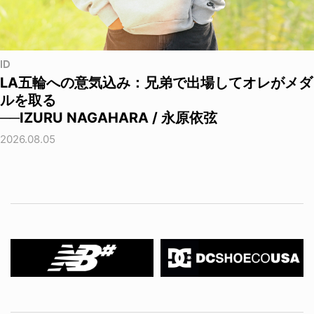
ID
LA五輪への意気込み：兄弟で出場してオレがメダ
ルを取る
──IZURU NAGAHARA / 永原依弦
2026.08.05