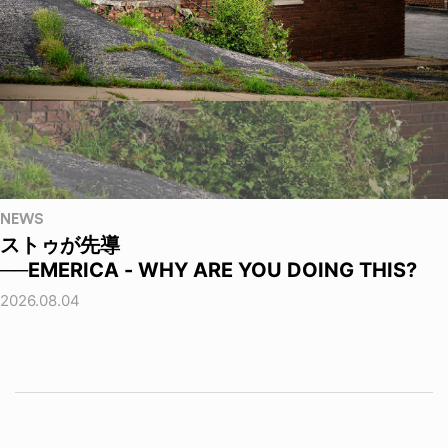
NEWS
ストゥが先導
──EMERICA - WHY ARE YOU DOING THIS?
2026.08.04