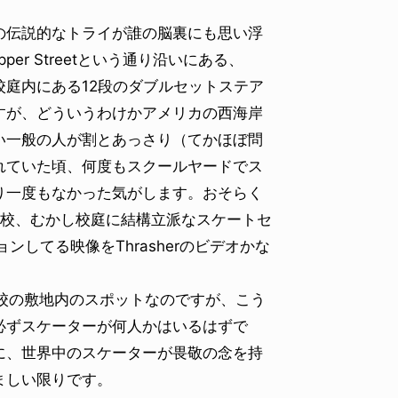
伝説的なトライが誰の脳裏にも思い浮
er Streetという通り沿いにある、
庭内にある12段のダブルセットステア
すが、どういうわけかアメリカの西海岸
い一般の人が割とあっさり（てかほぼ問
れていた頃、何度もスクールヤードでス
り一度もなかった気がします。おそらく
の中学校、むかし校庭に結構立派なスケートセ
してる映像をThrasherのビデオかな
hも高校の敷地内のスポットなのですが、こう
必ずスケーターが何人かはいるはずで
に、世界中のスケーターが畏敬の念を持
ましい限りです。