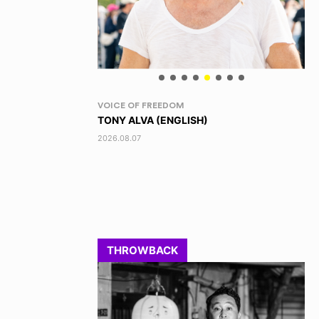
VOICE OF FREEDOM
RA
TONY ALVA (ENGLISH)
DI
2026.08.07
202
THROWBACK