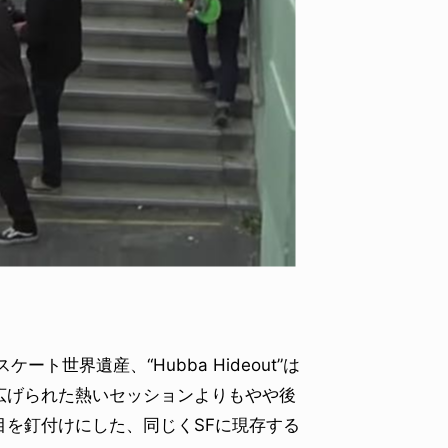
ID
VOICE
IZURU NAGAHARA / 永原依弦
TONY
2026.08.05
2026.08
世界遺産、“Hubba Hideout”は
広げられた熱いセッションよりもやや後
を釘付けにした、同じくSFに現存する