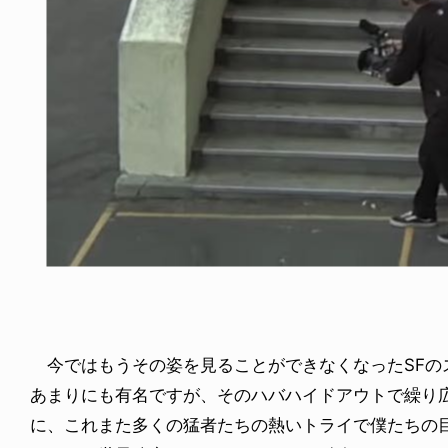
NDOM
VOICE OF FREEDOM
NOSAUR JR.
AKIRA OZAWA / 尾澤 彰
6.08.06
2021.09.02
今ではもうその姿を見ることができなくなったSFのスケート
あまりにも有名ですが、そのハバハイドアウトで繰り
に、これまた多くの猛者たちの熱いトライで僕たちの目