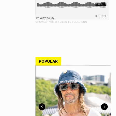
VHSMAG
·
VHSMIX vol.31 by YUNGJINNN
POPULAR