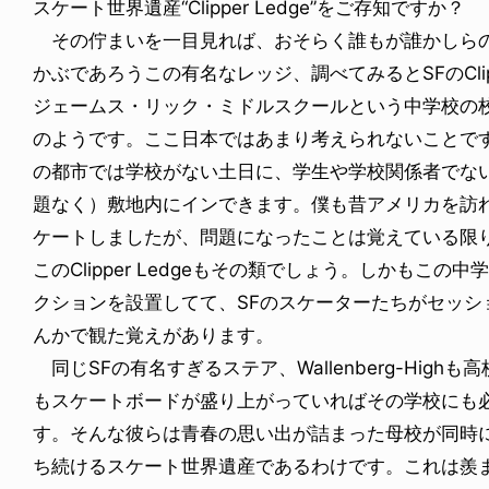
スケート世界遺産“Clipper Ledge”をご存知ですか？
その佇まいを一目見れば、おそらく誰もが誰かしらの
かぶであろうこの有名なレッジ、調べてみるとSFのClipp
ジェームス・リック・ミドルスクールという中学校の校
のようです。ここ日本ではあまり考えられないことで
の都市では学校がない土日に、学生や学校関係者でな
題なく）敷地内にインできます。僕も昔アメリカを訪
ケートしましたが、問題になったことは覚えている限
このClipper Ledgeもその類でしょう。しかもこ
クションを設置してて、SFのスケーターたちがセッション
んかで観た覚えがあります。
同じSFの有名すぎるステア、Wallenberg-Hig
もスケートボードが盛り上がっていればその学校にも
す。そんな彼らは青春の思い出が詰まった母校が同時
ち続けるスケート世界遺産であるわけです。これは羨