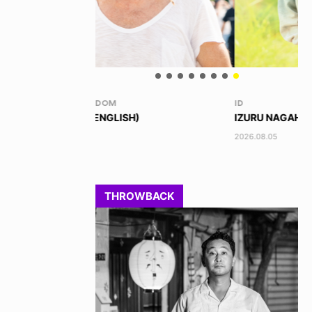
ID
VO
)
IZURU NAGAHARA / 永原依弦
T
2026.08.05
202
THROWBACK