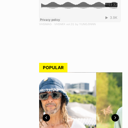
VHSMAG
·
VHSMIX vol.31 by YUNGJINNN
POPULAR