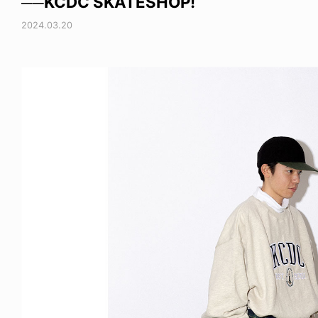
──KCDC SKATESHOP!
2024.03.20