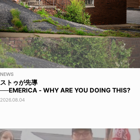
NEWS
ストゥが先導
──EMERICA - WHY ARE YOU DOING THIS?
2026.08.04