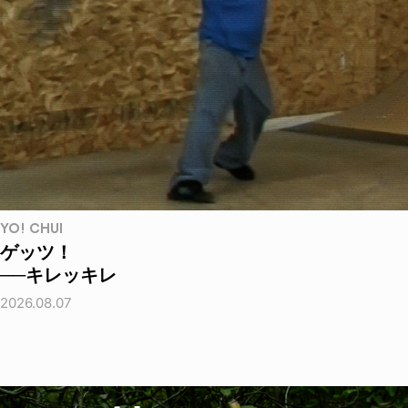
YO! CHUI
ゲッツ！
──キレッキレ
2026.08.07