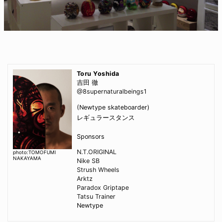
Toru Yoshida
吉田 徹
@8supernaturalbeings1
(Newtype skateboarder)
レギュラースタンス
Sponsors
N.T.ORIGINAL
photo:TOMOFUMI
NAKAYAMA
Nike SB
Strush Wheels
Arktz
Paradox Griptape
Tatsu Trainer
Newtype