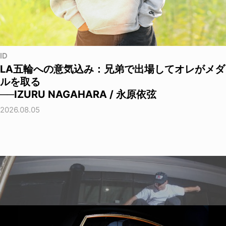
ID
LA五輪への意気込み：兄弟で出場してオレがメダ
ルを取る
──IZURU NAGAHARA / 永原依弦
2026.08.05