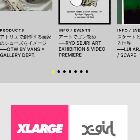
PRODUCTS
INFO / EVENTS
INFO / EV
アトリエで創作する画家
アートでゴン攻め
スケート
のシューズをイメージ
──RYO SEJIRI ART
る世界
EXHIBITION & VIDEO
──OTW BY VANS ×
──LUI AR
PREMIERE
GALLERY DEPT.
/ SCAPE