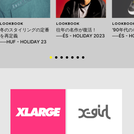
LOOKBOOK
LOOKBOOK
LOOKBOO
冬のスタイリングの定番
往年の名作が復活！
‘90年代
を再定義
──ÉS - HOLIDAY 2023
──ÉS - H
──HUF - HOLIDAY 23