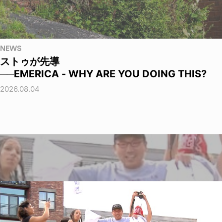
NEWS
ストゥが先導
──EMERICA - WHY ARE YOU DOING THIS?
2026.08.04