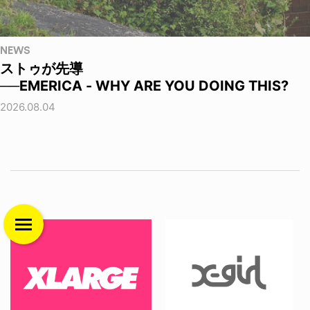
NEWS
ストゥが先導
──EMERICA - WHY ARE YOU DOING THIS?
2026.08.04