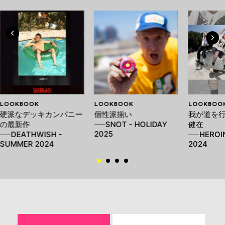
LOOKBOOK
LOOKBOOK
LOOKBOO
硬派なデッキカンパニー
個性派揃い
我が道を
の最新作
──SNOT - HOLIDAY
健在
2025
──DEATHWISH -
──HEROIN
SUMMER 2024
2024