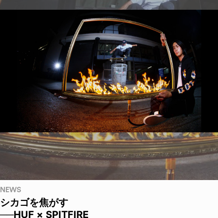
NEWS
シカゴを焦がす
──HUF × SPITFIRE