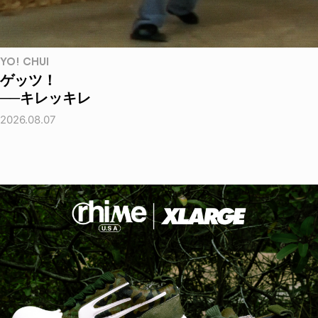
YO! CHUI
ゲッツ！
──キレッキレ
2026.08.07