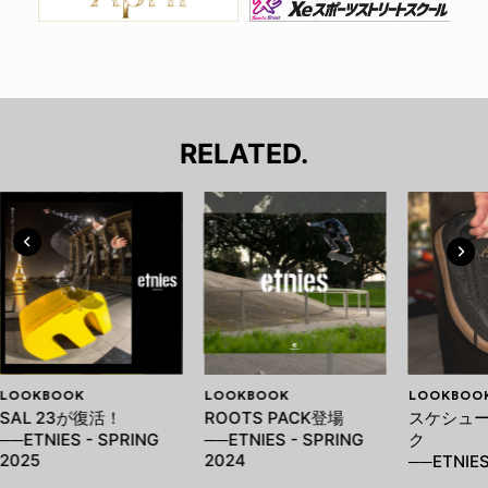
RELATED.
LOOKBOOK
LOOKBOOK
LOOKBOO
SAL 23が復活！
ROOTS PACK登場
スケシュ
──ETNIES - SPRING
──ETNIES - SPRING
ク
2025
2024
──ETNIES