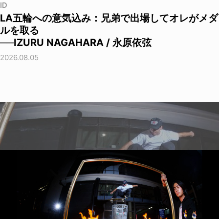
ID
LA五輪への意気込み：兄弟で出場してオレがメダ
ルを取る
──IZURU NAGAHARA / 永原依弦
2026.08.05