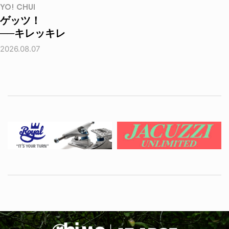
YO! CHUI
ゲッツ！
──キレッキレ
2026.08.07