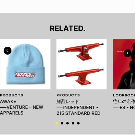
RELATED.
PRODUCTS
PRODUCTS
LOOKBOO
AWAKE
鮮烈レッド
往年の名
──VENTURE – NEW
──INDEPENDENT -
──ÉS - H
APPARELS
215 STANDARD RED