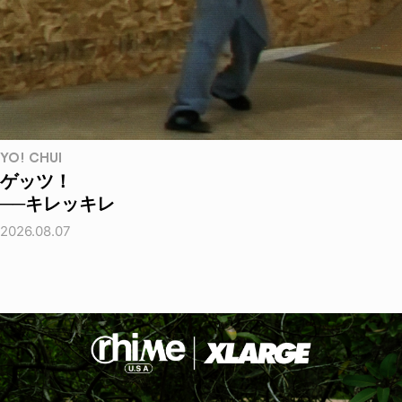
YO! CHUI
ゲッツ！
──キレッキレ
2026.08.07