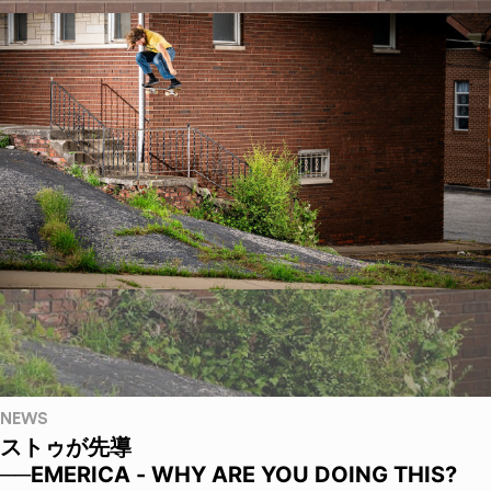
NEWS
ストゥが先導
──EMERICA - WHY ARE YOU DOING THIS?