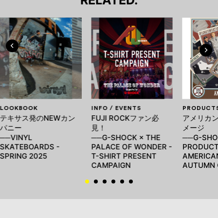
RELATED.
LOOKBOOK
INFO / EVENTS
PRODUCT
テキサス発のNEWカン
FUJI ROCKファン必
アメリカ
パニー
見！
メージ
──VINYL
──G-SHOCK × THE
──G-SHO
SKATEBOARDS -
PALACE OF WONDER -
PRODUCT
SPRING 2025
T-SHIRT PRESENT
AMERICA
CAMPAIGN
AUTUMN 