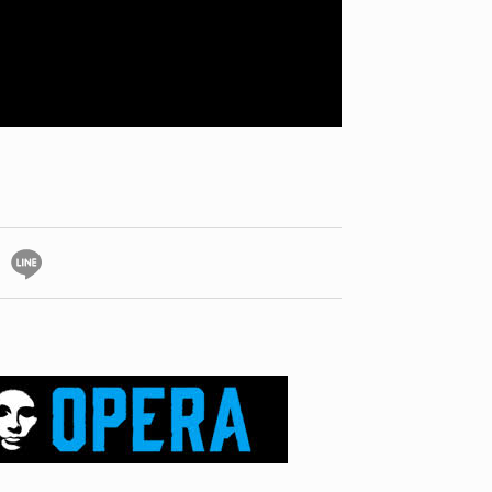
ID
VOICE
IZURU NAGAHARA / 永原依弦
TONY
2026.08.05
2026.08