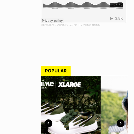
VHSMAG
·
VHSMIX vol.31 by YUNGJINNN
POPULAR