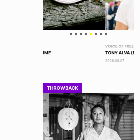
VOICE OF FREEDOM
RA
TONY ALVA (ENGLISH)
DI
2026.08.07
202
THROWBACK