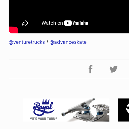
@venturetrucks
/
@advanceskate
NDOM
VOICE OF FREEDOM
NOSAUR JR.
AKIRA OZAWA / 尾澤 彰
6.08.06
2021.09.02