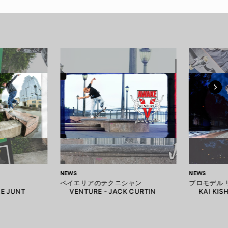
NEWS
NEWS
ベイエリアのテクニシャン
プロモデル 
E JUNT
──VENTURE - JACK CURTIN
──KAI KISH