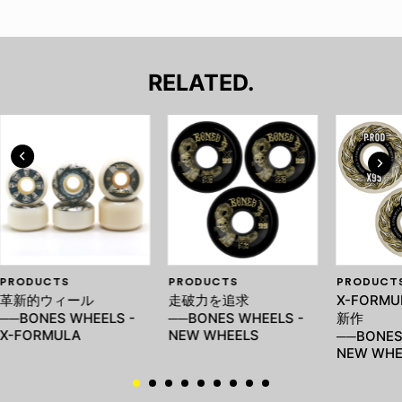
RELATED.
PRODUCTS
PRODUCTS
PRODUCT
革新的ウィール
走破力を追求
X-FORMU
──BONES WHEELS -
──BONES WHEELS -
新作
X-FORMULA
NEW WHEELS
──BONES
NEW WHE