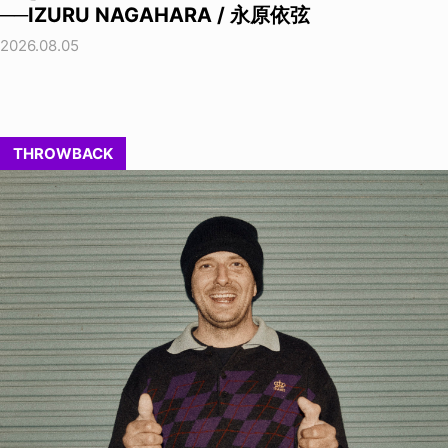
──IZURU NAGAHARA / 永原依弦
2026.08.05
THROWBACK