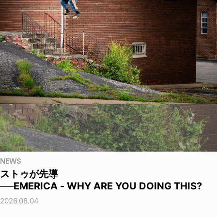
NEWS
ストゥが先導
──EMERICA - WHY ARE YOU DOING THIS?
2026.08.04