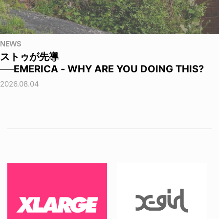
NEWS
ストゥが先導
──EMERICA - WHY ARE YOU DOING THIS?
2026.08.04