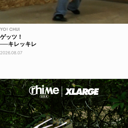
YO! CHUI
ゲッツ！
──キレッキレ
2026.08.07