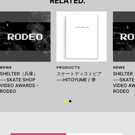
RELATED.
NEWS
PRODUCTS
NEWS
SHELTER（兵庫）
スケートディストピア
SHELTE
──SKATE SHOP
──HITOYUME / 儚
──SKATE
VIDEO AWARDS -
VIDEO AW
RODEO
RODEO