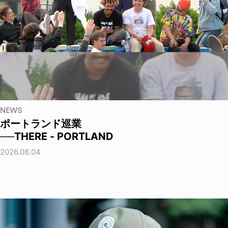
NEWS
ポートランド巡業
──THERE - PORTLAND
2026.08.04