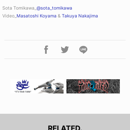
Sota Tomikawa_
@sota_tomikawa
Video_
Masatoshi Koyama
&
Takuya Nakajima
RELATED.