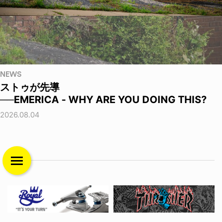
NEWS
ストゥが先導
──EMERICA - WHY ARE YOU DOING THIS?
2026.08.04