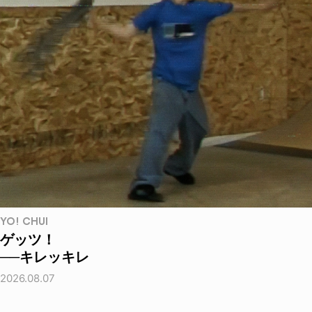
YO! CHUI
ゲッツ！
──キレッキレ
2026.08.07