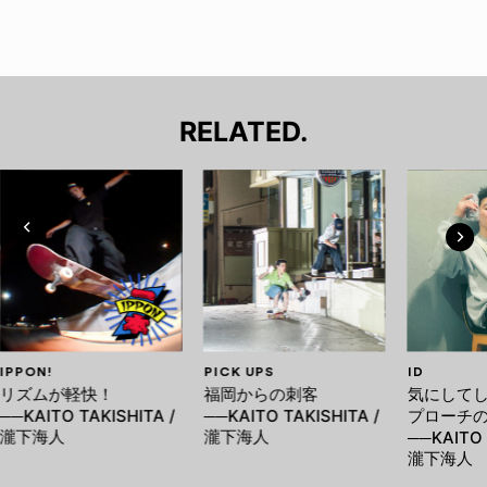
RELATED.
IPPON!
PICK UPS
ID
リズムが軽快！
福岡からの刺客
気にして
──KAITO TAKISHITA /
──KAITO TAKISHITA /
プローチ
瀧下海人
瀧下海人
──KAITO 
瀧下海人