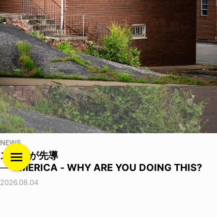
NEWS
ストゥが先導
──EMERICA - WHY ARE YOU DOING THIS?
2026.08.04