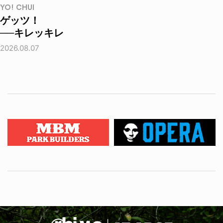
YO! CHUI
ゲッツ！
──キレッキレ
2026.08.07