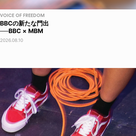
VOICE OF FREEDOM
BBCの新たな門出
──BBC × MBM
2026.08.10