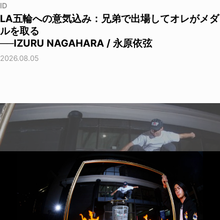
ID
LA五輪への意気込み：兄弟で出場してオレがメダ
ルを取る
──IZURU NAGAHARA / 永原依弦
2026.08.05