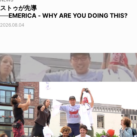
NEWS
ストゥが先導
──EMERICA - WHY ARE YOU DOING THIS?
2026.08.04