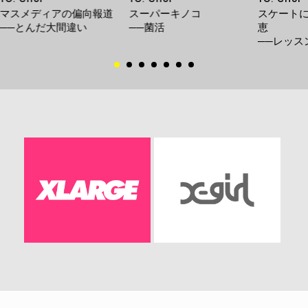
マスメディアの偏向報道
スーパーキノコ
スケート
──とんだ大間違い
──菌活
恵
──レッス