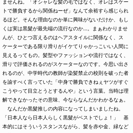
ませんね。「オシャレな髪の毛ではなく、オレはスケー
トで勝負するから関係ねーぜ」なんて余裕すら感じられ
るほど。そんな理由なのか単に興味がないだけか、もし
くは実は黒髮が最先端の流行なのか…。まぁわかりませ
んが、ひとつ言えるのはヘアスタイルに関係なく、ス
ケーターである限り滑りがイケてりゃかっこいい人間に
見えるってもの。髪型やファッションや流行ではなく、
滑りで評価されるのがスケーターなのです。今思い出さ
れるのが、中学時代の教師が染髪禁止の校則を破った者
を諭すべく言っていた「中身で勝負できねぇヤツがすぐ
こうやって目立とうとするんや」という言葉。当時は理
解できなかったその意味、今ならなんだかわかるなぁ。
なんだか黒髮推しの内容になってしまいましたね。
「日本人なら日本人らしく黒髮がベストでしょ！」 基
本的にはそういうスタンスながら、髪を赤や金、緑など