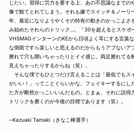
じたい。習得に労力を要する上、あの不思議なまでの
像で観てとれてしまう。それも嫌でスイッチ＆ノーリ
年、最近になりようやくその特有の動きのかっこよさ
み始めたそれらのトリック…。「30を超えるとスケボ
VHSMAGインターンのKEから日頃よく耳にする言
な側面ですら楽しいと思えるのだからもうアブないア
擦れて穴も開いちゃったりとイイ感じ。両足擦れてる
見えちゃったりするからね（笑）。
そんな僕でもひとつだけ言えることは「最低でもスイ
がいい！」ってことぐらいかな。フェイキーするにし
た方が断然かっこいいんだもの。とまぁ、それに説得
トリックを磨くのが今後の目標であります（笑）。
─Kazuaki Tamaki（きなこ棒選手）