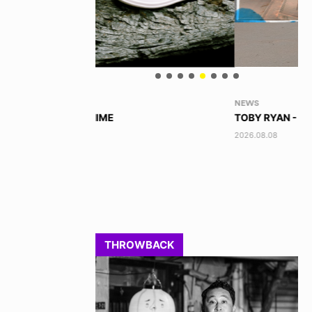
NEWS
VO
TOBY RYAN - PRO FOR REAL
AK
2026.08.08
202
THROWBACK