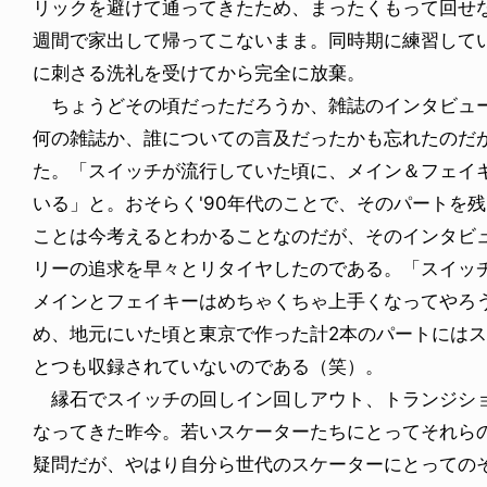
リックを避けて通ってきたため、まったくもって回せな
週間で家出して帰ってこないまま。同時期に練習して
に刺さる洗礼を受けてから完全に放棄。
ちょうどその頃だっただろうか、雑誌のインタビュー
何の雑誌か、誰についての言及だったかも忘れたのだ
た。「スイッチが流行していた頃に、メイン＆フェイ
いる」と。おそらく'90年代のことで、そのパートを
ことは今考えるとわかることなのだが、そのインタビ
リーの追求を早々とリタイヤしたのである。「スイッ
メインとフェイキーはめちゃくちゃ上手くなってやろ
め、地元にいた頃と東京で作った計2本のパートには
とつも収録されていないのである（笑）。
縁石でスイッチの回しイン回しアウト、トランジショ
なってきた昨今。若いスケーターたちにとってそれら
疑問だが、やはり自分ら世代のスケーターにとっての