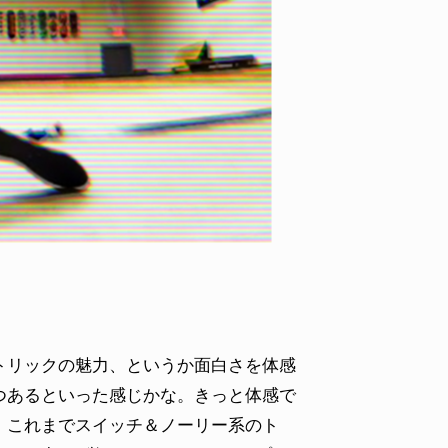
ID
VOICE
IZURU NAGAHARA / 永原依弦
TONY
2026.08.05
2026.08
リックの魅力、というか面白さを体感
つあるといった感じかな。きっと体感で
、これまでスイッチ＆ノーリー系のト