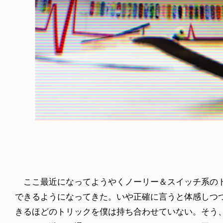
ICE OF FREEDOM
RANDOM
IRA OZAWA / 尾澤 彰
DINOSAUR JR.
2026.08.06
1.09.02
ここ最近になってようやくノーリー＆スイッチ系のト
できるようになってきた。いや正確に言うと体感しつ
きるほどのトリックを僕は持ち合わせていない。そう