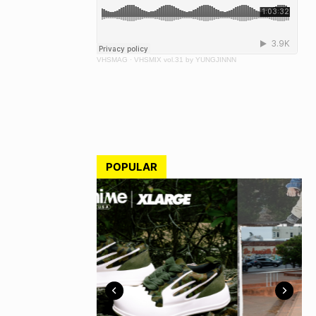
VHSMAG
·
VHSMIX vol.31 by YUNGJINNN
POPULAR