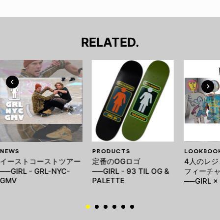
RELATED.
NEWS
PRODUCTS
LOOKBOO
イーストコーストツアー
定番のOGロゴ
4人のレジ
──GIRL - GRL-NYC-
──GIRL - 93 TIL OG &
フィーチ
GMV
PALETTE
──GIRL ×