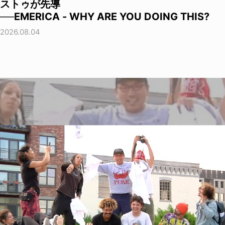
ストゥが先導
──EMERICA - WHY ARE YOU DOING THIS?
2026.08.04