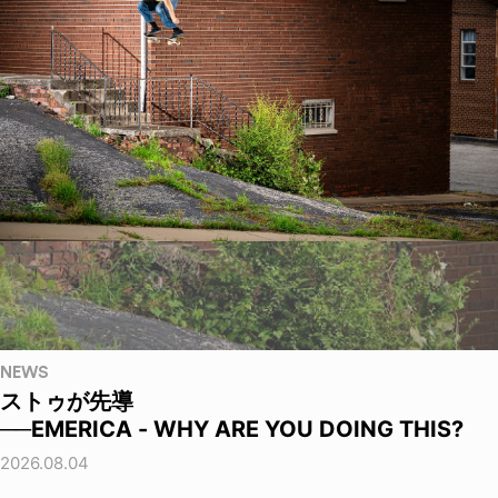
NEWS
ストゥが先導
──EMERICA - WHY ARE YOU DOING THIS?
2026.08.04