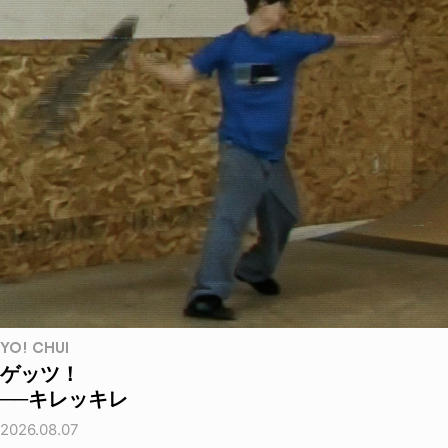
YO! CHUI
ゲッツ！
──キレッキレ
2026.08.07