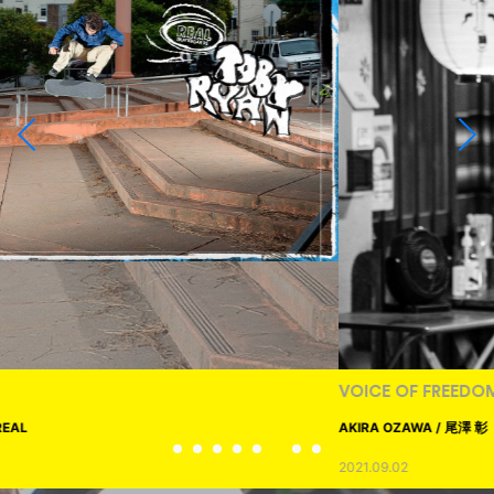
VOICE OF FREEDOM
AKIRA OZAWA / 尾澤 彰
2021.09.02