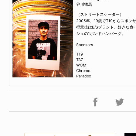
谷川祐馬
（ストリートスケーター）
2005年、19歳でT19からスポ
得意技はB/Sブラント。好きな
シュの1ポンドハンバーグ。
Sponsors
T19
TAZ
WOM
Chrome
Paradox