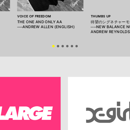
VOICE OF FREEDOM
THUMBS UP
THE ONE AND ONLY AA
待望のシグネチャーモ
──ANDREW ALLEN (ENGLISH)
──NEW BALANCE NU
ANDREW REYNOLDS