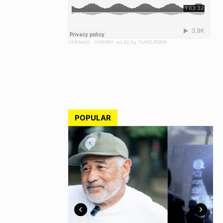
VHSMAG
·
VHSMIX vol.31 by YUNGJINNN
POPULAR