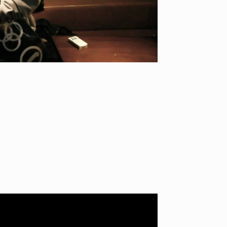
NEWS
YO! CH
HAGEBA BOYS 2026
あの時
2026.07.31
2026.07