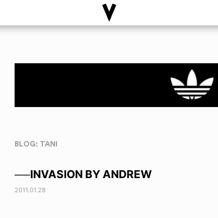
BLOG: TANI
──INVASION BY ANDREW
2011.01.28