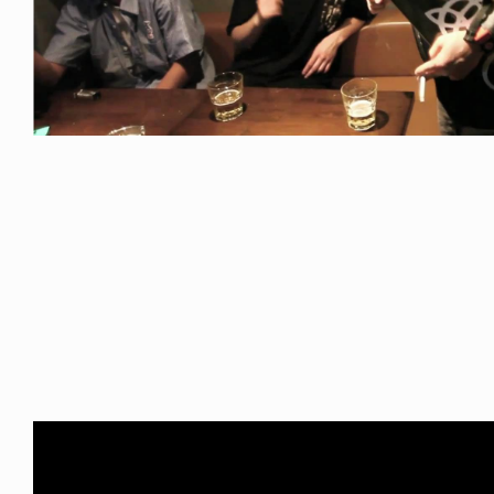
FE HACK
LIFE HACK
NE SOCKS
150 WALLET
6.08.04
2026.07.28