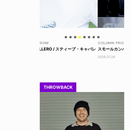
COLUMN: FRICKS KICKS
LI
 / スティーブ・キャバレ
スモールカンパニー VS ビッグマネー
LI
202
2026.07.28
THROWBACK