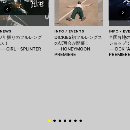
NEWS
INFO / EVENTS
INFO / EV
7年振りのフルレング
DICKIES初フルレングス
全国各地
ス！
の試写会が開催！
ショップ
──GIRL - SPLINTER
──HONEYMOON
──DGK “
PREMIERE
PREMIER