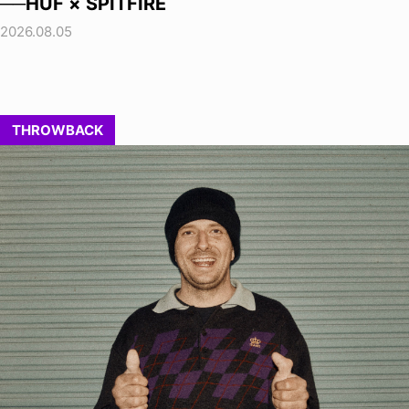
──HUF × SPITFIRE
2026.08.05
THROWBACK