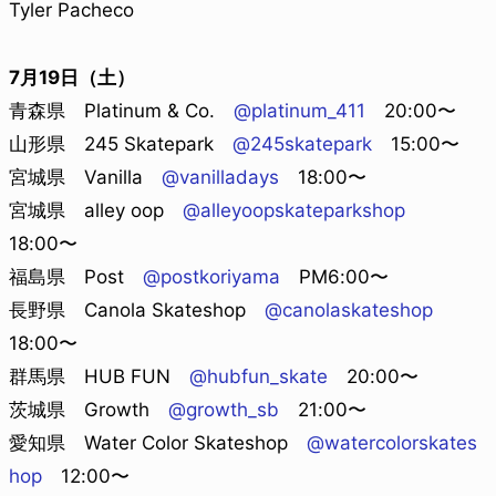
Tyler Pacheco
7月19日（土）
青森県 Platinum & Co.
@platinum_411
20:00〜
山形県 245 Skatepark
@245skatepark
15:00〜
宮城県 Vanilla
@vanilladays
18:00〜
宮城県 alley oop
@alleyoopskateparkshop
18:00〜
福島県 Post
@postkoriyama
PM6:00〜
長野県 Canola Skateshop
@canolaskateshop
18:00〜
群馬県 HUB FUN
@hubfun_skate
20:00〜
茨城県 Growth
@growth_sb
21:00〜
愛知県 Water Color Skateshop
@watercolorskates
hop
12:00〜