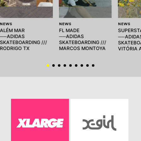
NEWS
NEWS
NEWS
ALÉM MAR
FL MADE
SUPERS
──ADIDAS
──ADIDAS
──ADIDA
SKATEBOARDING ///
SKATEBOARDING ///
SKATEBOA
RODRIGO TX
MARCOS MONTOYA
VITÓRIA 