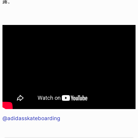
露。
@adidasskateboarding