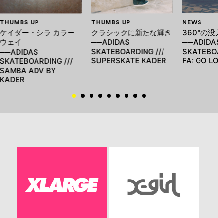
THUMBS UP
THUMBS UP
NEWS
ケイダー・シラ カラー
クラシックに新たな輝き
360°の
ウェイ
──ADIDAS
──ADIDA
SKATEBOARDING ///
SKATEBOA
──ADIDAS
SUPERSKATE KADER
FA: GO L
SKATEBOARDING ///
SAMBA ADV BY
KADER