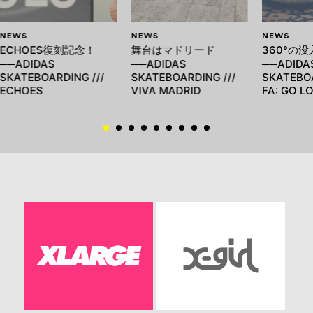
NEWS
NEWS
NEWS
ECHOES復刻記念！
舞台はマドリード
360°の
──ADIDAS
──ADIDAS
──ADIDA
SKATEBOARDING ///
SKATEBOARDING ///
SKATEBOA
ECHOES
VIVA MADRID
FA: GO L