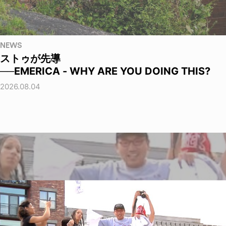
NEWS
ストゥが先導
──EMERICA - WHY ARE YOU DOING THIS?
2026.08.04