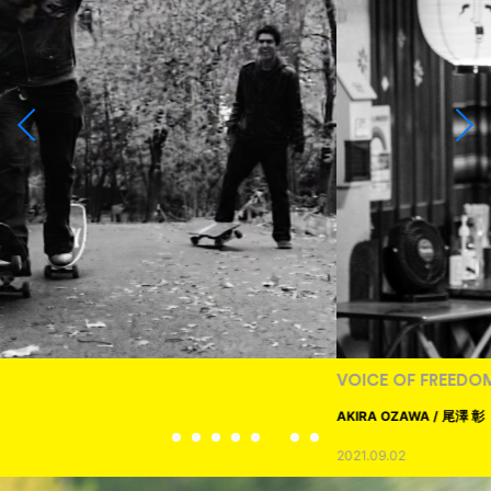
VOICE OF FREEDOM
AKIRA OZAWA / 尾澤 彰
2021.09.02