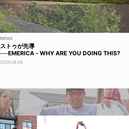
NEWS
ストゥが先導
──EMERICA - WHY ARE YOU DOING THIS?
2026.08.04