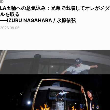
ID
LA五輪への意気込み：兄弟で出場してオレがメダ
ルを取る
──IZURU NAGAHARA / 永原依弦
2026.08.05