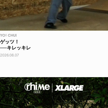
YO! CHUI
ゲッツ！
──キレッキレ
2026.08.07