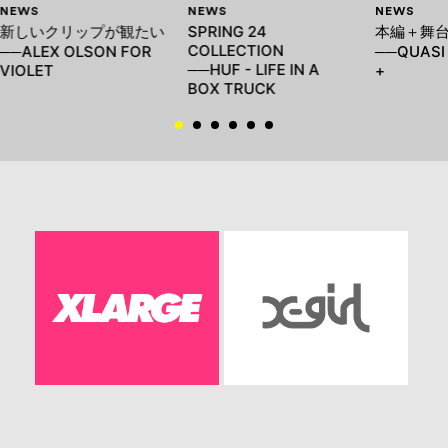
NEWS
NEWS
NEWS
新しいクリップが観たい
SPRING 24
本編＋舞
COLLECTION
──ALEX OLSON FOR
──QUASI 
──HUF - LIFE IN A
VIOLET
+
BOX TRUCK