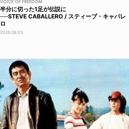
VOICE OF FREEDOM
半分に切った1足が伝説に
──STEVE CABALLERO / スティーブ・キャバレ
ロ
2026.08.03