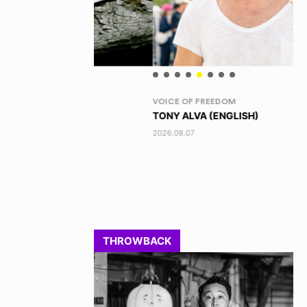
VOICE OF FREEDOM
RA
TONY ALVA (ENGLISH)
DI
2026.08.07
202
THROWBACK