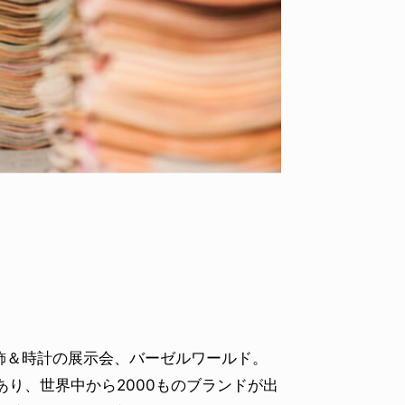
ID
VOICE
IZURU NAGAHARA / 永原依弦
TONY
2026.08.05
2026.08
＆時計の展示会、バーゼルワールド。
あり、世界中から2000ものブランドが出