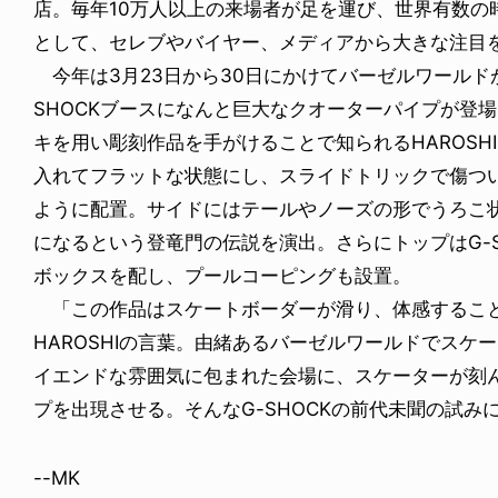
店。毎年10万人以上の来場者が足を運び、世界有数の
として、セレブやバイヤー、メディアから大きな注目
今年は3月23日から30日にかけてバーゼルワールドが
SHOCKブースになんと巨大なクオーターパイプが登
キを用い彫刻作品を手がけることで知られるHAROSH
入れてフラットな状態にし、スライドトリックで傷つ
ように配置。サイドにはテールやノーズの形でうろこ
になるという登竜門の伝説を演出。さらにトップはG-
ボックスを配し、プールコーピングも設置。
「この作品はスケートボーダーが滑り、体感するこ
HAROSHIの言葉。由緒あるバーゼルワールドでスケ
イエンドな雰囲気に包まれた会場に、スケーターが刻
プを出現させる。そんなG-SHOCKの前代未聞の試み
--MK