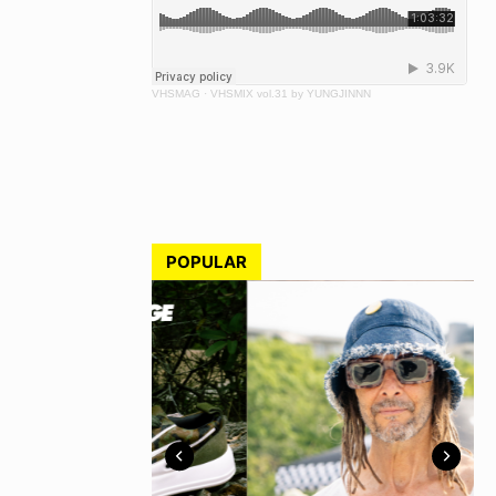
VHSMAG
·
VHSMIX vol.31 by YUNGJINNN
POPULAR