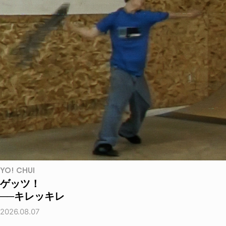
YO! CHUI
ゲッツ！
──キレッキレ
2026.08.07