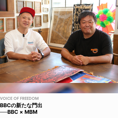
VOICE OF FREEDOM
BBCの新たな門出
──BBC × MBM