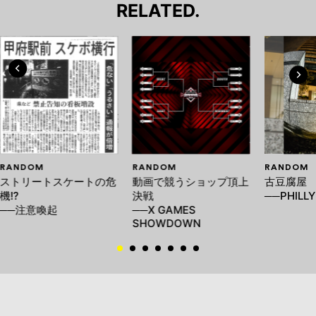
RELATED.
RANDOM
RANDOM
RANDOM
ストリートスケートの危
動画で競うショップ頂上
古豆腐屋
機!?
決戦
──PHILLY
──注意喚起
──X GAMES
SHOWDOWN