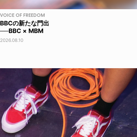
VOICE OF FREEDOM
BBCの新たな門出
──BBC × MBM
2026.08.10