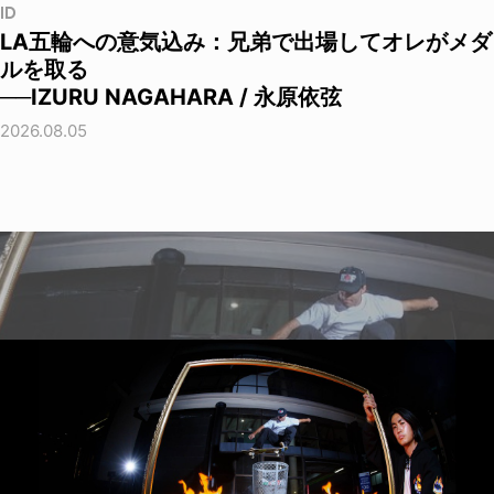
ID
LA五輪への意気込み：兄弟で出場してオレがメダ
ルを取る
──IZURU NAGAHARA / 永原依弦
2026.08.05