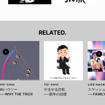
RELATED.
YO! CHUI
YO! CHUI
LIFE HACK
AIハウツー
やるやる詐欺
スマッシ
──WHY THE TRICK
──新年の目標
──FAMILY