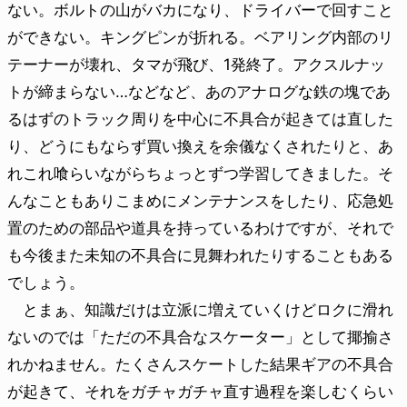
ない。ボルトの山がバカになり、ドライバーで回すこと
ができない。キングピンが折れる。ベアリング内部のリ
テーナーが壊れ、タマが飛び、1発終了。アクスルナッ
トが締まらない…などなど、あのアナログな鉄の塊であ
るはずのトラック周りを中心に不具合が起きては直した
り、どうにもならず買い換えを余儀なくされたりと、あ
れこれ喰らいながらちょっとずつ学習してきました。そ
んなこともありこまめにメンテナンスをしたり、応急処
置のための部品や道具を持っているわけですが、それで
も今後また未知の不具合に見舞われたりすることもある
でしょう。
とまぁ、知識だけは立派に増えていくけどロクに滑れ
ないのでは「ただの不具合なスケーター」として揶揄さ
れかねません。たくさんスケートした結果ギアの不具合
が起きて、それをガチャガチャ直す過程を楽しむくらい