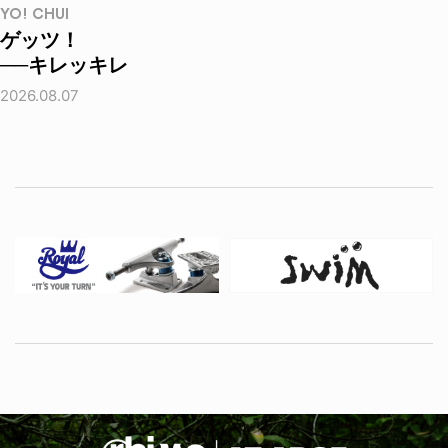
YO! CHUI
ゲッツ！
──キレッキレ
2026.08.07