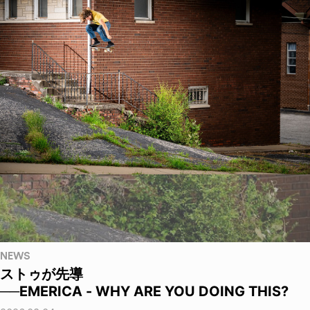
NEWS
ストゥが先導
──EMERICA - WHY ARE YOU DOING THIS?