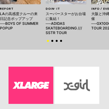
REPORT
DOIN' IT
INFO / EV
LAの高感度クルーの来
スーパースターがお台場
大阪と沖
日記念ポップアップ
に集結！
催
──BOYS OF SUMMER
──ADIDAS
──GX100
POPUP
SKATEBOARDING ///
TOUR 20
SSTR TOUR