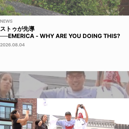
NEWS
ストゥが先導
──EMERICA - WHY ARE YOU DOING THIS?
2026.08.04